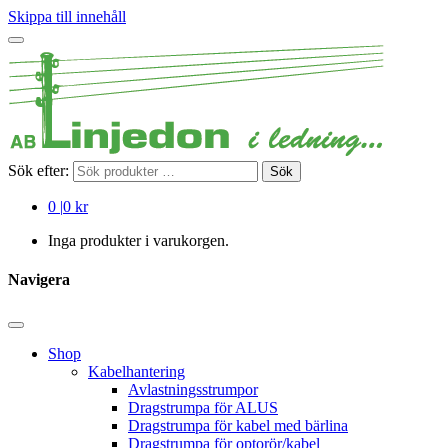
Skippa till innehåll
Sök efter:
Sök
0
|
0 kr
Inga produkter i varukorgen.
Navigera
Shop
Kabelhantering
Avlastningsstrumpor
Dragstrumpa för ALUS
Dragstrumpa för kabel med bärlina
Dragstrumpa för optorör/kabel