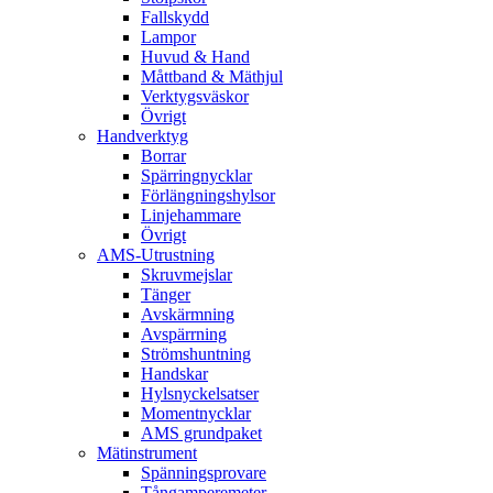
Fallskydd
Lampor
Huvud & Hand
Måttband & Mäthjul
Verktygsväskor
Övrigt
Handverktyg
Borrar
Spärringnycklar
Förlängningshylsor
Linjehammare
Övrigt
AMS-Utrustning
Skruvmejslar
Tänger
Avskärmning
Avspärrning
Strömshuntning
Handskar
Hylsnyckelsatser
Momentnycklar
AMS grundpaket
Mätinstrument
Spänningsprovare
Tångamperemeter