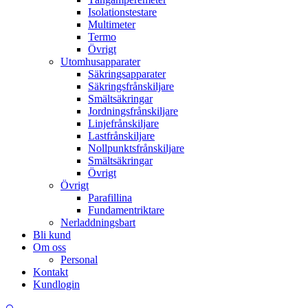
Isolationstestare
Multimeter
Termo
Övrigt
Utomhusapparater
Säkringsapparater
Säkringsfrånskiljare
Smältsäkringar
Jordningsfrånskiljare
Linjefrånskiljare
Lastfrånskiljare
Nollpunktsfrånskiljare
Smältsäkringar
Övrigt
Övrigt
Parafillina
Fundamentriktare
Nerladdningsbart
Bli kund
Om oss
Personal
Kontakt
Kundlogin