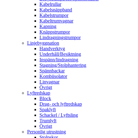
Kabelrullar
Kabelsnäppband
Kabelstrumpor
Kabeltrumvagnar
Kapning
Knäppstrumpor
Lindragningstrumpor
Linjebyggnation
Handverktyg
Underhåll/Besiktning
Inspänn/lindragning
Stagning/Stolphantering
Spännbackar
Kombiisolator
Linvagnar
Övrigt
Lyftredskap
Block
Drag- och lyftredskap
Spaklyft
Schackel / Lyftsling
Trumlyft
Övrigt
Personlig utrustning
Stolpskor