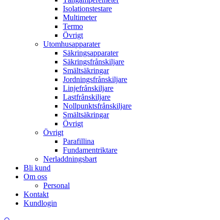
Isolationstestare
Multimeter
Termo
Övrigt
Utomhusapparater
Säkringsapparater
Säkringsfrånskiljare
Smältsäkringar
Jordningsfrånskiljare
Linjefrånskiljare
Lastfrånskiljare
Nollpunktsfrånskiljare
Smältsäkringar
Övrigt
Övrigt
Parafillina
Fundamentriktare
Nerladdningsbart
Bli kund
Om oss
Personal
Kontakt
Kundlogin