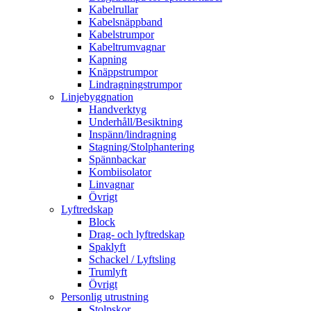
Kabelrullar
Kabelsnäppband
Kabelstrumpor
Kabeltrumvagnar
Kapning
Knäppstrumpor
Lindragningstrumpor
Linjebyggnation
Handverktyg
Underhåll/Besiktning
Inspänn/lindragning
Stagning/Stolphantering
Spännbackar
Kombiisolator
Linvagnar
Övrigt
Lyftredskap
Block
Drag- och lyftredskap
Spaklyft
Schackel / Lyftsling
Trumlyft
Övrigt
Personlig utrustning
Stolpskor