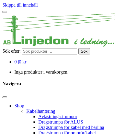
Skippa till innehåll
Sök efter:
Sök
0
|
0 kr
Inga produkter i varukorgen.
Navigera
Shop
Kabelhantering
Avlastningsstrumpor
Dragstrumpa för ALUS
Dragstrumpa för kabel med bärlina
Dragstrumpa för optorör/kabel