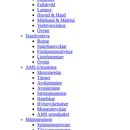
Fallskydd
Lampor
Huvud & Hand
Måttband & Mäthjul
Verktygsväskor
Övrigt
Handverktyg
Borrar
Spärringnycklar
Förlängningshylsor
Linjehammare
Övrigt
AMS-Utrustning
Skruvmejslar
Tänger
Avskärmning
Avspärrning
Strömshuntning
Handskar
Hylsnyckelsatser
Momentnycklar
AMS grundpaket
Mätinstrument
Spänningsprovare
Tångamperemeter