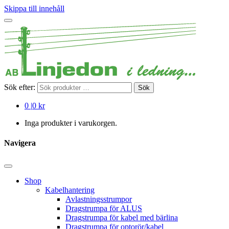
Skippa till innehåll
Sök efter:
Sök
0
|
0 kr
Inga produkter i varukorgen.
Navigera
Shop
Kabelhantering
Avlastningsstrumpor
Dragstrumpa för ALUS
Dragstrumpa för kabel med bärlina
Dragstrumpa för optorör/kabel