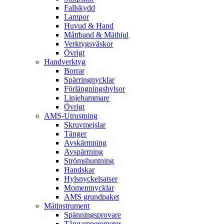
Fallskydd
Lampor
Huvud & Hand
Måttband & Mäthjul
Verktygsväskor
Övrigt
Handverktyg
Borrar
Spärringnycklar
Förlängningshylsor
Linjehammare
Övrigt
AMS-Utrustning
Skruvmejslar
Tänger
Avskärmning
Avspärrning
Strömshuntning
Handskar
Hylsnyckelsatser
Momentnycklar
AMS grundpaket
Mätinstrument
Spänningsprovare
Tångamperemeter