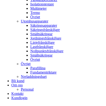
Isolationstestare
Multimeter
Termo
Övrigt
Utomhusapparater
Säkringsapparater
Säkringsfrånskiljare
Smältsäkringar
Jordningsfrånskiljare
Linjefrånskiljare
Lastfrånskiljare
Nollpunktsfrånskiljare
Smältsäkringar
Övrigt
Övrigt
Parafillina
Fundamentriktare
Nerladdningsbart
Bli kund
Om oss
Personal
Kontakt
Kundlogin