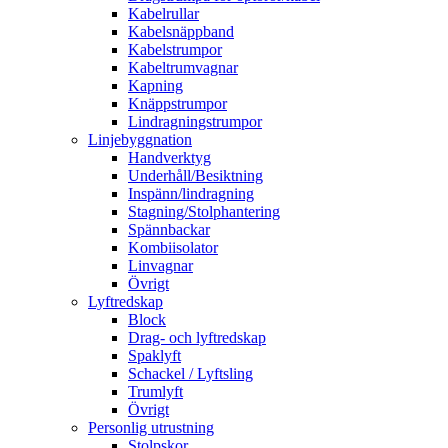
Kabelrullar
Kabelsnäppband
Kabelstrumpor
Kabeltrumvagnar
Kapning
Knäppstrumpor
Lindragningstrumpor
Linjebyggnation
Handverktyg
Underhåll/Besiktning
Inspänn/lindragning
Stagning/Stolphantering
Spännbackar
Kombiisolator
Linvagnar
Övrigt
Lyftredskap
Block
Drag- och lyftredskap
Spaklyft
Schackel / Lyftsling
Trumlyft
Övrigt
Personlig utrustning
Stolpskor