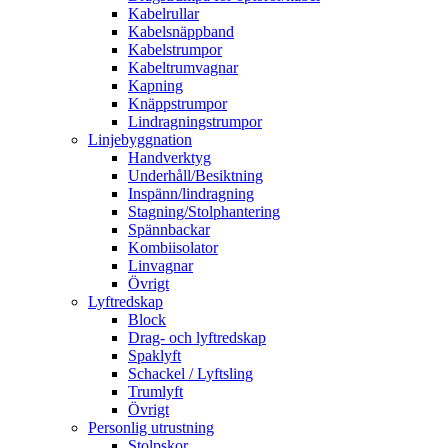
Kabelrullar
Kabelsnäppband
Kabelstrumpor
Kabeltrumvagnar
Kapning
Knäppstrumpor
Lindragningstrumpor
Linjebyggnation
Handverktyg
Underhåll/Besiktning
Inspänn/lindragning
Stagning/Stolphantering
Spännbackar
Kombiisolator
Linvagnar
Övrigt
Lyftredskap
Block
Drag- och lyftredskap
Spaklyft
Schackel / Lyftsling
Trumlyft
Övrigt
Personlig utrustning
Stolpskor