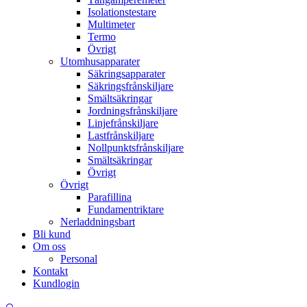
Isolationstestare
Multimeter
Termo
Övrigt
Utomhusapparater
Säkringsapparater
Säkringsfrånskiljare
Smältsäkringar
Jordningsfrånskiljare
Linjefrånskiljare
Lastfrånskiljare
Nollpunktsfrånskiljare
Smältsäkringar
Övrigt
Övrigt
Parafillina
Fundamentriktare
Nerladdningsbart
Bli kund
Om oss
Personal
Kontakt
Kundlogin