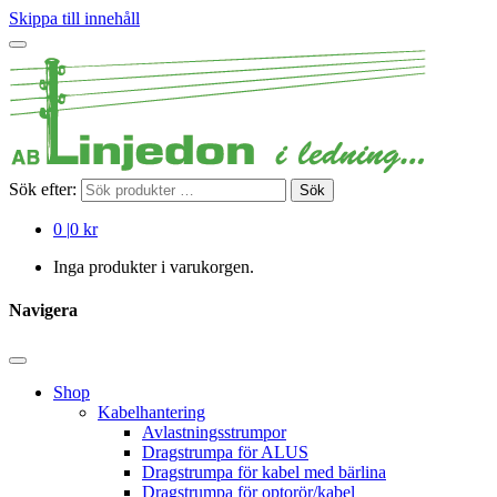
Skippa till innehåll
Sök efter:
Sök
0
|
0 kr
Inga produkter i varukorgen.
Navigera
Shop
Kabelhantering
Avlastningsstrumpor
Dragstrumpa för ALUS
Dragstrumpa för kabel med bärlina
Dragstrumpa för optorör/kabel