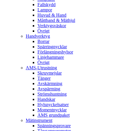
Fallskydd
Lampor
Huvud & Hand
Måttband & Mäthjul
Verktygsväskor
Övrigt
Handverktyg
Borrar
Spärringnycklar
Förlängningshylsor
Linjehammare
Övrigt
AMS-Utrustning
Skruvmejslar
Tänger
Avskärmning
Avspärrning
Strömshuntning
Handskar
Hylsnyckelsatser
Momentnycklar
AMS grundpaket
Mätinstrument
Spänningsprovare
Tångamperemeter