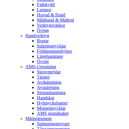
Fallskydd
Lampor
Huvud & Hand
Måttband & Mäthjul
Verktygsväskor
Övrigt
Handverktyg
Borrar
Spärringnycklar
Förlängningshylsor
Linjehammare
Övrigt
AMS-Utrustning
Skruvmejslar
Tänger
Avskärmning
Avspärrning
Strömshuntning
Handskar
Hylsnyckelsatser
Momentnycklar
AMS grundpaket
Mätinstrument
Spänningsprovare
Tångamperemeter