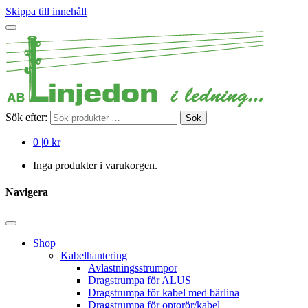
Skippa till innehåll
Sök efter:
Sök
0
|
0 kr
Inga produkter i varukorgen.
Navigera
Shop
Kabelhantering
Avlastningsstrumpor
Dragstrumpa för ALUS
Dragstrumpa för kabel med bärlina
Dragstrumpa för optorör/kabel