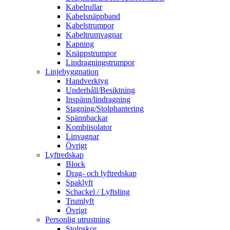
Kabelrullar
Kabelsnäppband
Kabelstrumpor
Kabeltrumvagnar
Kapning
Knäppstrumpor
Lindragningstrumpor
Linjebyggnation
Handverktyg
Underhåll/Besiktning
Inspänn/lindragning
Stagning/Stolphantering
Spännbackar
Kombiisolator
Linvagnar
Övrigt
Lyftredskap
Block
Drag- och lyftredskap
Spaklyft
Schackel / Lyftsling
Trumlyft
Övrigt
Personlig utrustning
Stolpskor