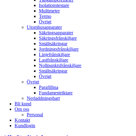
Isolationstestare
Multimeter
Termo
Övrigt
Utomhusapparater
Säkringsapparater
Säkringsfrånskiljare
Smältsäkringar
Jordningsfrånskiljare
Linjefrånskiljare
Lastfrånskiljare
Nollpunktsfrånskiljare
Smältsäkringar
Övrigt
Övrigt
Parafillina
Fundamentriktare
Nerladdningsbart
Bli kund
Om oss
Personal
Kontakt
Kundlogin