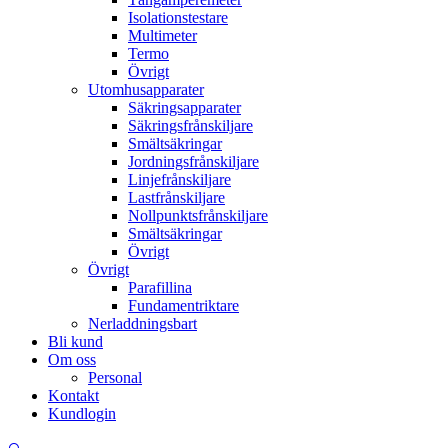
Isolationstestare
Multimeter
Termo
Övrigt
Utomhusapparater
Säkringsapparater
Säkringsfrånskiljare
Smältsäkringar
Jordningsfrånskiljare
Linjefrånskiljare
Lastfrånskiljare
Nollpunktsfrånskiljare
Smältsäkringar
Övrigt
Övrigt
Parafillina
Fundamentriktare
Nerladdningsbart
Bli kund
Om oss
Personal
Kontakt
Kundlogin