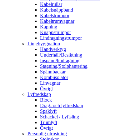
Kabelrullar
Kabelsnäppband
Kabelstrumpor
Kabeltrumvagnar
Kapning
Knäppstrumpor
Lindragningstrumpor
Linjebyggnation
Handverktyg
Underhåll/Besiktning
Inspänn/lindragning
Stagning/Stolphantering
Spännbackar
Kombiisolator
Linvagnar
Övrigt
Lyftredskap
Block
Drag- och lyftredskap
Spaklyft
Schackel / Lyftsling
Trumlyft
Övrigt
Personlig utrustning
Stolpskor