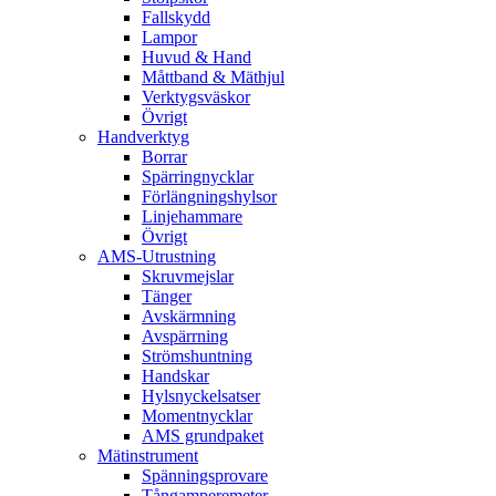
Fallskydd
Lampor
Huvud & Hand
Måttband & Mäthjul
Verktygsväskor
Övrigt
Handverktyg
Borrar
Spärringnycklar
Förlängningshylsor
Linjehammare
Övrigt
AMS-Utrustning
Skruvmejslar
Tänger
Avskärmning
Avspärrning
Strömshuntning
Handskar
Hylsnyckelsatser
Momentnycklar
AMS grundpaket
Mätinstrument
Spänningsprovare
Tångamperemeter