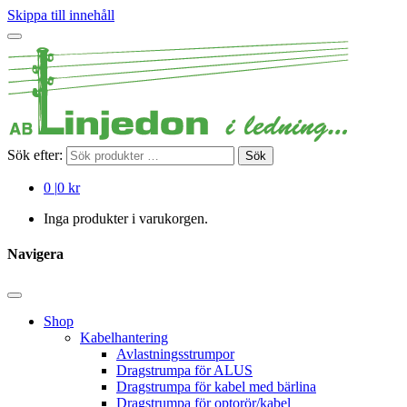
Skippa till innehåll
Sök efter:
Sök
0
|
0 kr
Inga produkter i varukorgen.
Navigera
Shop
Kabelhantering
Avlastningsstrumpor
Dragstrumpa för ALUS
Dragstrumpa för kabel med bärlina
Dragstrumpa för optorör/kabel